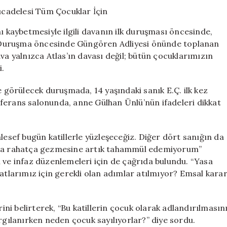
Annesinin
Adalet
Mücadelesi
ı kaybetmesiyle ilgili davanın ilk duruşması öncesinde,
Tüm
 Duruşma öncesinde Güngören Adliyesi önünde toplanan
Çocuklar
va yalnızca Atlas’ın davası değil; bütün çocuklarımızın
İçin
için
i.
görülecek duruşmada, 14 yaşındaki sanık E.Ç. ilk kez
ferans salonunda, anne Gülhan Ünlü’nün ifadeleri dikkat
lesef bugün katillerle yüzleşeceğiz. Diğer dört sanığın da
rıda rahatça gezmesine artık tahammül edemiyorum”
 ve infaz düzenlemeleri için de çağrıda bulundu. “Yasa
latlarımız için gerekli olan adımlar atılmıyor? Emsal kara
rini belirterek, “Bu katillerin çocuk olarak adlandırılmasın
argılanırken neden çocuk sayılıyorlar?” diye sordu.