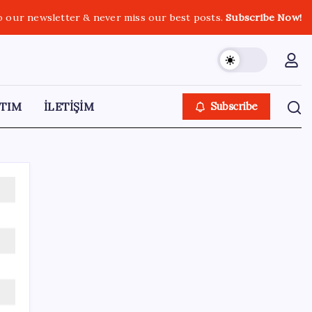
o our newsletter & never miss our best posts.
Subscribe Now!
TIM
İLETİŞİM
Subscribe
SON YAZILAR
500 tam puan almıştı… LGS birincisi
Umut’un tercihi belli oldu