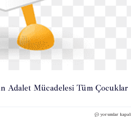
nin Adalet Mücadelesi Tüm Çocuklar
Atlas
yorumlar kapal
Çağlayan
Davası: