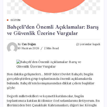
EĞITIM
Bahçeli’den Önemli Açıklamalar: Barış
ve Güvenlik Üzerine Vurgular
Bahçeli’den
By
Can Doğan
yorumlar kapalı
Önemli
10 Haziran 2026
2 Min Read
Açıklamalar:
Barış
ve
Güvenlik
Üzerine
Vurgular
Son dakika gelişmeleri… MHP lideri Devlet Bahçeli, bugün
için
gerçekleştirilen grup toplantısında önemli açıklamalarda
bulundu. Bahçeli’nin konuşmasından dikkat çeken başlıklar
şöyle:
Değerli milletvekilleri ve kıymetli katılımcılar, bugün
toplantımıza katılan iki ilimize özel selamlarımı iletiyorum. Bu
illerimizden biri Çanakkale Kahramanları, diğeri ise Köroğlu