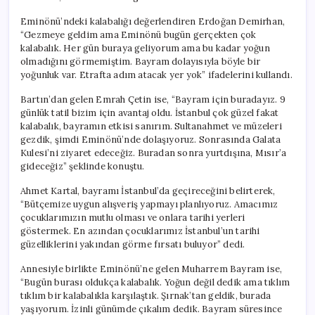
Eminönü’ndeki kalabalığı değerlendiren Erdoğan Demirhan,
“Gezmeye geldim ama Eminönü bugün gerçekten çok
kalabalık. Her gün buraya geliyorum ama bu kadar yoğun
olmadığını görmemiştim. Bayram dolayısıyla böyle bir
yoğunluk var. Etrafta adım atacak yer yok” ifadelerini kullandı.
Bartın’dan gelen Emrah Çetin ise, “Bayram için buradayız. 9
günlük tatil bizim için avantaj oldu. İstanbul çok güzel fakat
kalabalık, bayramın etkisi sanırım. Sultanahmet ve müzeleri
gezdik, şimdi Eminönü’nde dolaşıyoruz. Sonrasında Galata
Kulesi’ni ziyaret edeceğiz. Buradan sonra yurtdışına, Mısır’a
gideceğiz” şeklinde konuştu.
Ahmet Kartal, bayramı İstanbul’da geçireceğini belirterek,
“Bütçemize uygun alışveriş yapmayı planlıyoruz. Amacımız
çocuklarımızın mutlu olması ve onlara tarihi yerleri
göstermek. En azından çocuklarımız İstanbul’un tarihi
güzelliklerini yakından görme fırsatı buluyor” dedi.
Annesiyle birlikte Eminönü’ne gelen Muharrem Bayram ise,
“Bugün burası oldukça kalabalık. Yoğun değil dedik ama tıklım
tıklım bir kalabalıkla karşılaştık. Şırnak’tan geldik, burada
yaşıyorum. İzinli günümde çıkalım dedik. Bayram süresince