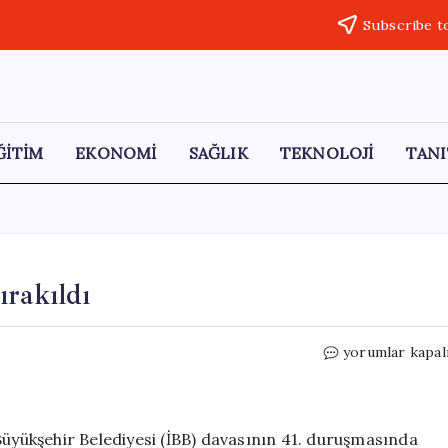
Subscribe t
ĞİTİM
EKONOMİ
SAĞLIK
TEKNOLOJİ
TANI
ırakıldı
İBB
yorumlar kapal
Davasında
9
Kişi
Serbest
Büyükşehir Belediyesi (İBB) davasının 41. duruşmasında