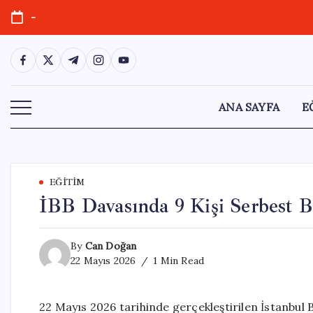
Skip
-
to
content
https://www.facebook.com/
https://twitter.com/
https://t.me/
https://www.instagram.com/
https://youtube.com/
ANA SAYFA
E
EĞITIM
İBB Davasında 9 Kişi Serbest B
By
Can Doğan
22 Mayıs 2026
1 Min Read
22 Mayıs 2026 tarihinde gerçekleştirilen İstanbul 