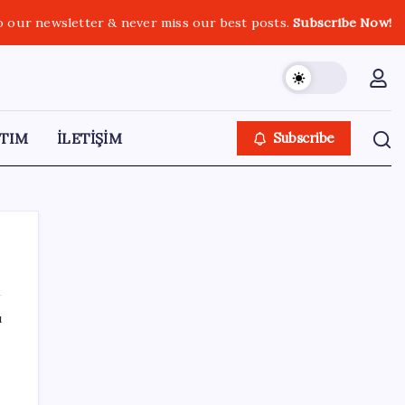
o our newsletter & never miss our best posts.
Subscribe Now!
TIM
İLETİŞİM
Subscribe
ı
SON YAZILAR
MacBook Ultra için Geri Sayım Başladı: İşte
Bilinenler