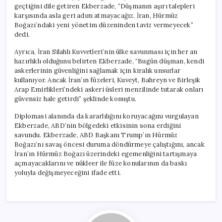
geçtiğini dile getiren Ekberzade, “Düşmanın aşırı talepleri
karşısında asla geri adım atmayacağız. İran, Hürmüz
Boğazı’ndaki yeni yönetim düzeninden taviz vermeyecek”
dedi.
Ayrıca, İran Silahlı Kuvvetleri’nin ülke savunması için her an
hazırlıklı olduğunu belirten Ekberzade, “Bugün düşman, kendi
askerlerinin güvenliğini sağlamak için kiralık unsurlar
kullanıyor. Ancak İran’ın füzeleri, Kuveyt, Bahreyn ve Birleşik
Arap Emirlikleri’ndeki askeri üsleri menzilinde tutarak onları
güvensiz hale getirdi” şeklinde konuştu.
Diplomasi alanında da kararlılığını koruyacağını vurgulayan
Ekberzade, ABD’nin bölgedeki etkisinin sona erdiğini
savundu. Ekberzade, ABD Başkanı Trump’ın Hürmüz
Boğazı’nı savaş öncesi duruma döndürmeye çalıştığını, ancak
İran’ın Hürmüz Boğazı üzerindeki egemenliğini tartışmaya
açmayacaklarını ve nükleer ile füze konularının da baskı
yoluyla değişmeyeceğini ifade etti.