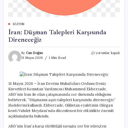
EĞITIM
İran: Düşman Talepleri Karşısında
Direneceğiz
İran:
By
Can Doğan
yorumlar kapalı
Düşman
31 Mayıs 2026
1 Min Read
Talepleri
Karşısında
Direneceğiz
için
31 Mayıs 2026 – İran Devrim Muhafızları Ordusu Deniz
Kuvvetleri Komutan Yardımcısı Muhammed Ekberzade,
ABD’nin İran ile olan çatışmasında zor durumda olduğunu
belirterek, “Düşmanın aşırı talepleri karşısında direneceğiz”
ifadelerini kullandı. Ekberzade, Gülistan eyaletinin Gürgan
kenti Vahdet Meydanı’nda düzenlenen bir etkinlikte önemli
açıklamalarda bulundu.
ABD’nin İran’a karşı yürüttüğü savaşta zor bir süreçten