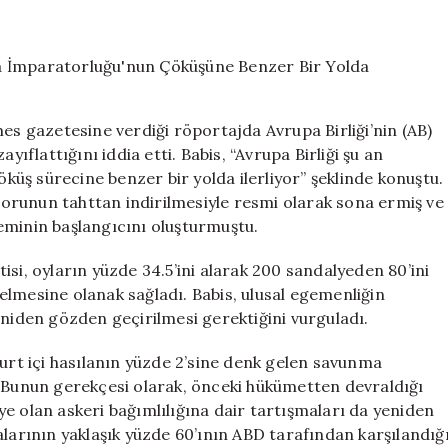
Başbakanı
Babis:
Avrupa
Birliği,
Roma
İmparatorluğu’
mes gazetesine verdiği röportajda Avrupa Birliği’nin (AB)
Çöküşüne
yıflattığını iddia etti. Babis, “Avrupa Birliği şu an
Benzer
üş sürecine benzer bir yolda ilerliyor” şeklinde konuştu.
Bir
Yolda
orunun tahttan indirilmesiyle resmi olarak sona ermiş ve
İlerliyor
eminin başlangıcını oluşturmuştu.
için
si, oyların yüzde 34.5’ini alarak 200 sandalyeden 80’ini
elmesine olanak sağladı. Babis, ulusal egemenliğin
eniden gözden geçirilmesi gerektiğini vurguladı.
yurt içi hasılanın yüzde 2’sine denk gelen savunma
. Bunun gerekçesi olarak, önceki hükümetten devraldığı
e olan askeri bağımlılığına dair tartışmaları da yeniden
rının yaklaşık yüzde 60’ının ABD tarafından karşılandığ