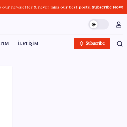
o our newsletter & never miss our best posts.
Subscribe Now!
TIM
İLETİŞİM
Subscribe
SON YAZILAR
Türk şirket, Abu Dabi ile Dubai arasındaki
seyahat süresini 30 dakikaya indiriyor