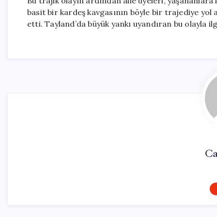
Bu trajik olayın ardından aile üyeleri, yaşananlara
basit bir kardeş kavgasının böyle bir trajediye yo
etti. Tayland’da büyük yankı uyandıran bu olayla il
Ca