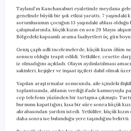
Tayland’ın Kanchanaburi eyaletinde meydana gelen
genelinde büyük bir şok etkisi yarattı. 7 yaşındaki
sorumlusunun çocuğun 13 yaşındaki ablası olduğu be
çalışmalarında, küçük kızın en son 29 Mayıs akşam
Bölgedeki kapsamlı arama faaliyetleri üç gün boy
Geniş çaplı adli incelemelerde, küçük kızın ölüm 
sonucu olduğu tespit edildi. Yetkililer, cesette darp
iz olmadığını açıkladı. Olayın aydınlatılması amac
sakinleri, keşişler ve inşaat işçileri dahil olmak üz
Yapılan araştırmalar sonucunda, aile içindeki ilişk
toplantısında, ablanın verdiği ifade kamuoyuyla pay
cep telefonu yüzünden bir tartışma çıkmıştı. Tart
burnunu kapattığını, kısa bir süre sonra küçük kızı
akrabasından yardım istedi. Yetkililer, küçük kızın 
daha sonra ise bulunduğu yere taşındığını belirtti.