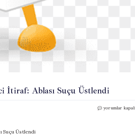
 İtiraf: Ablası Suçu Üstlendi
Küçük
yorumlar kapal
Kızın
Kaybında
Şok
Edici