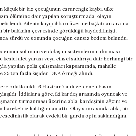
İtiraf:
 küçük bir kız çocuğunun esrarengiz kaybı, ülke
Ablası
 kızın ölümüne dair yapılan soruşturmada, olayın
Suçu
lirlendi. Ailenin kayıp ihbarı üzerine başlatılan arama
Üstlendi
için
ı bir bakkalın çevresinde görüldüğü kaydedilmişti.
unca sürdü ve sonunda çocuğun cansız bedeni bulundu.
nedeninin solunum ve dolaşım sistemlerinin durması
, kesici alet yarası veya cinsel saldırıya dair herhangi bir
ıyla yapılan polis çalışmaları kapsamında, mahalle
ere 25’ten fazla kişiden DNA örneği alındı.
ilere odaklanıldı. 6 Haziran’da düzenlenen basın
laşıldı. İddialara göre, iki kardeş arasında oyuncak ve
ışmanın tırmanması üzerine abla, kardeşinin ağzını ve
n hareketsiz kaldığını anlattı. Olay sonrasında abla, bir
cesedinin ilk olarak evdeki bir gardıropta saklandığını,