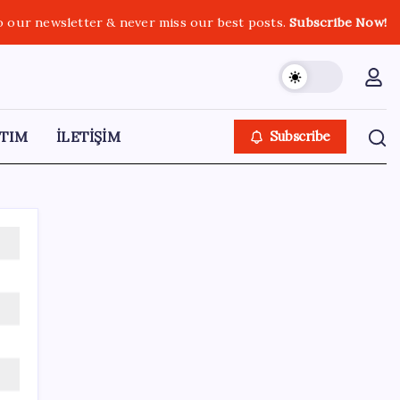
o our newsletter & never miss our best posts.
Subscribe Now!
TIM
İLETİŞİM
Subscribe
SON YAZILAR
MacBook Ultra için Geri Sayım Başladı: İşte
Bilinenler