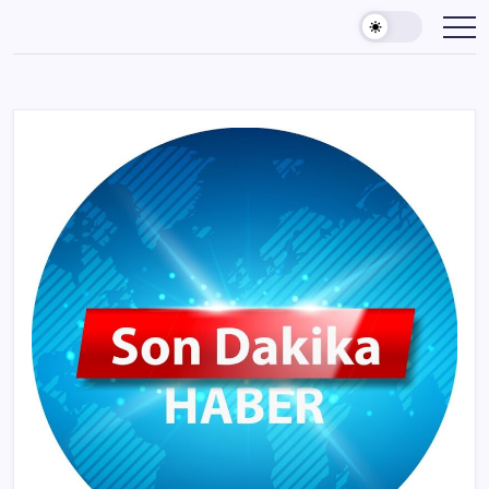
Skip
to
content