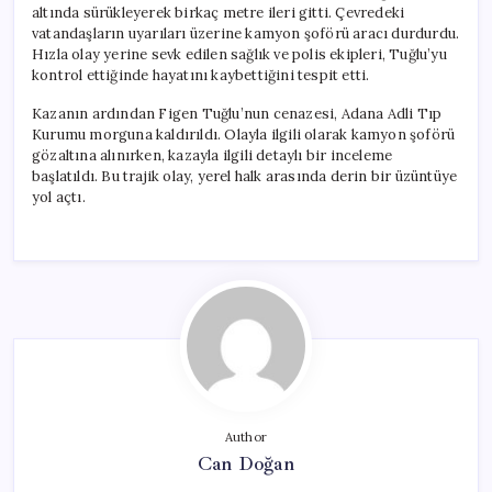
altında sürükleyerek birkaç metre ileri gitti. Çevredeki
vatandaşların uyarıları üzerine kamyon şoförü aracı durdurdu.
Hızla olay yerine sevk edilen sağlık ve polis ekipleri, Tuğlu’yu
kontrol ettiğinde hayatını kaybettiğini tespit etti.
Kazanın ardından Figen Tuğlu’nun cenazesi, Adana Adli Tıp
Kurumu morguna kaldırıldı. Olayla ilgili olarak kamyon şoförü
gözaltına alınırken, kazayla ilgili detaylı bir inceleme
başlatıldı. Bu trajik olay, yerel halk arasında derin bir üzüntüye
yol açtı.
Author
Can Doğan