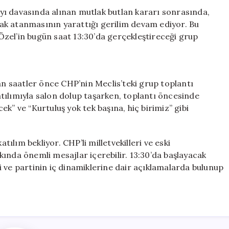
Neler
yı davasında alınan mutlak butlan kararı sonrasında,
Olacak?
ak atanmasının yarattığı gerilim devam ediyor. Bu
için
zel’in bugün saat 13:30’da gerçekleştireceği grup
dan saatler önce CHP’nin Meclis’teki grup toplantı
katılımıyla salon dolup taşarken, toplantı öncesinde
k” ve “Kurtuluş yok tek başına, hiç birimiz” gibi
tılım bekliyor. CHP’li milletvekilleri ve eski
akkında önemli mesajlar içerebilir. 13:30’da başlayacak
 ve partinin iç dinamiklerine dair açıklamalarda bulunup