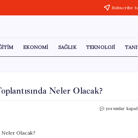
Subscribe t
ĞİTİM
EKONOMİ
SAĞLIK
TEKNOLOJİ
TANI
plantısında Neler Olacak?
Özgür
yorumlar kapal
Özel’in
Bugünkü
Grup
Toplantısında