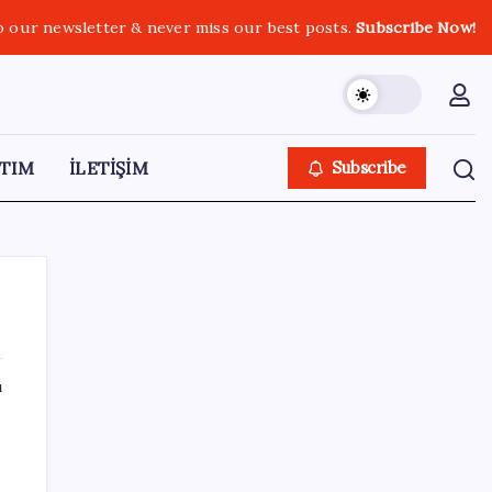
o our newsletter & never miss our best posts.
Subscribe Now!
TIM
İLETİŞİM
Subscribe
ı
SON YAZILAR
Airbnb, ürün geliştirme süreçlerinde yapay
zekayı kullanıyor