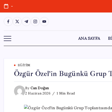
Skip
-
to
content
https://www.facebook.com/
https://twitter.com/
https://t.me/
https://www.instagram.com/
https://youtube.com/
ANA SAYFA
E
EĞITIM
Özgür Özel’in Bugünkü Grup To
By
Can Doğan
2 Haziran 2026
1 Min Read